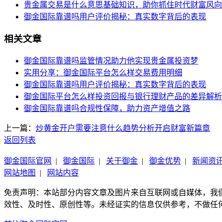
贵金属交易是什么意思基础知识，助你抓住时代财富风向
御金国际靠谱吗用户评价揭秘：真实数字背后的表现
相关文章
御金国际靠谱吗监管情况助力他实现贵金属投资梦
实用分享：御金国际平台怎么样交易费用明细
御金国际靠谱吗用户评价揭秘：真实数字背后的表现
御金国际平台怎么样投资回报与银行理财产品的差异解析
御金国际靠谱吗合规性保障，助力资产增值之路
上一篇：
炒黄金开户需要注意什么趋势分析开启财富新篇章
返回列表
御金国际官网
|
御金国际
|
关于御金
|
御金优势
|
新闻资
网站地图
|
网站内容
免责声明：本站部分内容文章及图片来自互联网或自媒体，我
效性、及时性、原创性等。未经证实的信息仅供参考，不做任