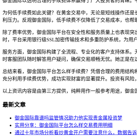
御金国际以透明合理的手续费体系赢得了广大投资者的青睐。
为何低手续费如此关键？在黄金交易中，无论是短线操作还是
利压力。反观御金国际，低手续费不仅降低了交易成本，也帮
除了费率优势，御金国际平台在安全性和服务质量上也表现突出
时，平台采用银行级SSL加密传输技术和多重防护系统，为
服务方面，御金国际构建了全流程、专业化的客户支持体系。无
时客服团队随时解答用户疑问，确保交易顺畅无忧。她正是在
总结来看，御金国际平台怎么样手续费？凭借合理的费用结构
充分利用手续费优势，成功实现财富的显著提升。投资有风险
以上资讯内容是由第三方提供，纯粹用作一般参考用途，御金
最新文章
御金国际靠谱吗监管情况助力他实现贵金属投资梦
实用分享：御金国际平台怎么样交易费用明细
通过十年市场分析看炒黄金开户需要注意什么，数据告诉