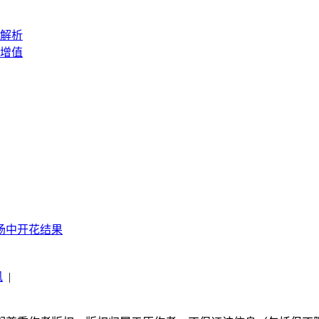
解析
增值
场中开花结果
讯
|