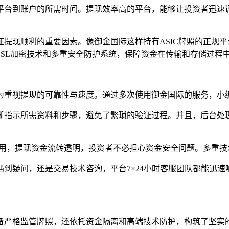
平台到账户的所需时间。提现效率高的平台，能够让投资者迅速
提现顺利的重要因素。像御金国际这样持有ASIC牌照的正规
SL加密技术和多重安全防护系统，保障资金在传输和存储过程
为重视提现的可靠性与速度。通过多次使用御金国际的服务，小
晰指示所需资料和步骤，避免了繁琐的验证过程。并且，后台处理
专用，提现资金流转透明，投资者不必担心资金安全问题。多重
到疑问，还是交易技术咨询，平台7×24小时客服团队都能迅
备严格监管牌照，还依托资金隔离和高端技术防护，构筑了坚实