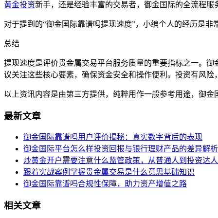
黄金投资
新手，还是经验丰富的交易者，御金国际的全流程服
对于提到的“御金国际靠谱吗提现速度”，小编个人的经历是
总结
提现速度是评价贵金属交易平台服务质量的重要指标之一。御金
议关注这些核心要素，确保资金安全和操作便利。投资有风险
以上资讯内容是由第三方提供，纯粹用作一般参考用途，御金
最新文章
御金国际靠谱吗用户评价揭秘：真实数字背后的表现
御金国际平台怎么样投资回报与银行理财产品的差异解析
炒黄金开户需要注意什么监管政策，从普通人到投资达人
跟着实战案例掌握贵金属交易是什么意思基础知识
御金国际靠谱吗合规性保障，助力资产增值之路
相关文章