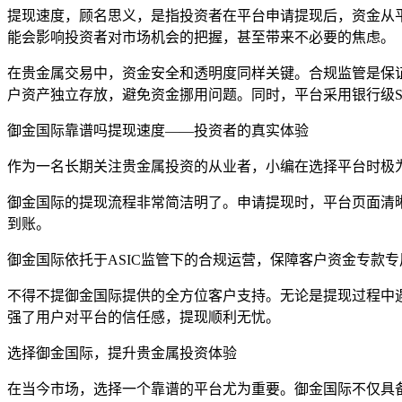
提现速度，顾名思义，是指投资者在平台申请提现后，资金从
能会影响投资者对市场机会的把握，甚至带来不必要的焦虑。
在贵金属交易中，资金安全和透明度同样关键。合规监管是保证
户资产独立存放，避免资金挪用问题。同时，平台采用银行级S
御金国际靠谱吗提现速度——投资者的真实体验
作为一名长期关注贵金属投资的从业者，小编在选择平台时极
御金国际的提现流程非常简洁明了。申请提现时，平台页面清
到账。
御金国际依托于ASIC监管下的合规运营，保障客户资金专款
不得不提御金国际提供的全方位客户支持。无论是提现过程中遇
强了用户对平台的信任感，提现顺利无忧。
选择御金国际，提升贵金属投资体验
在当今市场，选择一个靠谱的平台尤为重要。御金国际不仅具