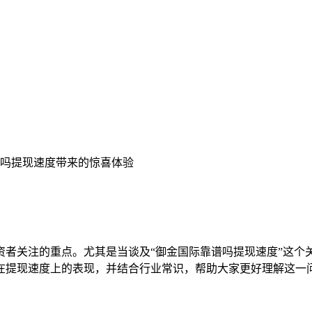
吗提现速度带来的惊喜体验
资者关注的重点。尤其是当谈及“御金国际靠谱吗提现速度”这个
在提现速度上的表现，并结合行业常识，帮助大家更好理解这一