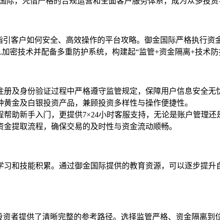
金国际，凭借严格的合规运营和全面客户服务体系，成为众多投资
是指引客户如何安全、高效操作的平台攻略。御金国际严格执行资
L加密技术并配备多重防护系统，构建起“监管+资金隔离+技术
在注册及身份验证过程中严格遵守监管规定，保障用户信息安全无
多种黄金及白银投资产品，兼顾投资多样性与操作便捷性。
程帮助新手入门，更提供7×24小时客服支持，无论是账户管理
与资金提取流程，确保交易的及时性与资金流动顺畅。
学习和技能积累。通过御金国际提供的教育资源，可以逐步提升
的投资者提供了清晰完整的参考路径。选择监管严格、资金隔离到