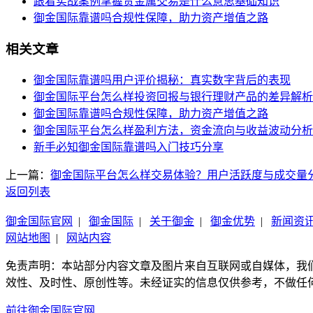
跟着实战案例掌握贵金属交易是什么意思基础知识
御金国际靠谱吗合规性保障，助力资产增值之路
相关文章
御金国际靠谱吗用户评价揭秘：真实数字背后的表现
御金国际平台怎么样投资回报与银行理财产品的差异解析
御金国际靠谱吗合规性保障，助力资产增值之路
御金国际平台怎么样盈利方法，资金流向与收益波动分析
新手必知御金国际靠谱吗入门技巧分享
上一篇：
御金国际平台怎么样交易体验？用户活跃度与成交量
返回列表
御金国际官网
|
御金国际
|
关于御金
|
御金优势
|
新闻资
网站地图
|
网站内容
免责声明：本站部分内容文章及图片来自互联网或自媒体，我
效性、及时性、原创性等。未经证实的信息仅供参考，不做任
前往御金国际官网