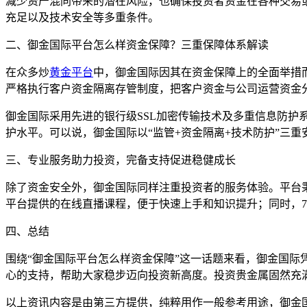
减少资产混同带来的潜在风险，也确保投资者资金在各种交易或
充足以及技术安全等多重条件。
二、御金国际平台怎么样资金保障？三重保障体系解读
在众多炒
黄金平台
中，御金国际因其在资金保障上的全面举措
严格执行客户资金隔离存管制度，把客户资金与公司运营资金
御金国际采用先进的银行级SSL加密传输技术及多重信息防
护水平。可以说，御金国际以“监管+资金隔离+技术防护”三
三、专业服务助力投资，完备支持促进稳健成长
除了资金安全外，御金国际同样注重投资者的服务体验。平台
平台提供的在线直播课程，便于快速上手和知识提升；同时，7
四、总结
围绕“御金国际平台怎么样资金保障”这一话题来看，御金国
心的支持，帮助大家稳步迈向投资新高度。投资贵金属固然充
以上资讯内容是由第三方提供，纯粹用作一般参考用途，御金