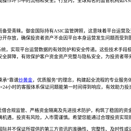
操作环节中的流畅和安全。行业内，全球知名的监管机构如AS
而备受青睐。御金国际持有ASIC监管牌照，这意味着平台运营
分开存放，确保投资者资产不会因平台本身运营发生问题而受到
护系统，实现平台运营数据的有效防护和安全传递。这些技术手段
重安全屏障，有效保护客户资金资产完整与隐私安全，为投资者带
秉承“靠谱
炒黄金
，优质服务”的理念，构建起全流程的专业服务
×24小时的客服体系保证问题能第一时间得到响应，有效助力投
际凭借合规监管、严格资金隔离及先进技术防护，构筑了稳固的资
满机遇，投资有风险，入市需谨慎。希望您能通过合理投资实现
国际并不保证所提供的第三方资讯的准确性、完整性、及时性或