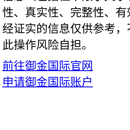
性、真实性、完整性、有
经证实的信息仅供参考，
此操作风险自担。
前往御金国际官网
申请御金国际账户