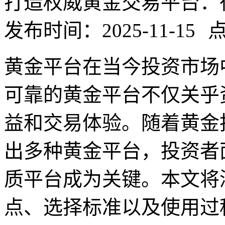
打造权威黄金交易平台：
发布时间：2025-11-15
点
黄金平台在当今投资市场
可靠的黄金平台不仅关乎
益和交易体验。随着黄金
出多种黄金平台，投资者
质平台成为关键。本文将
点、选择标准以及使用过