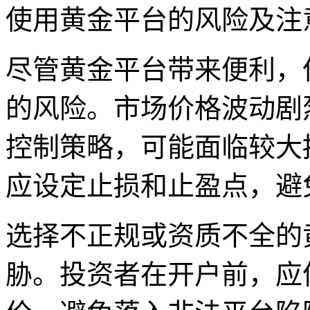
使用黄金平台的风险及注
尽管黄金平台带来便利，
的风险。市场价格波动剧
控制策略，可能面临较大
应设定止损和止盈点，避
选择不正规或资质不全的
胁。投资者在开户前，应