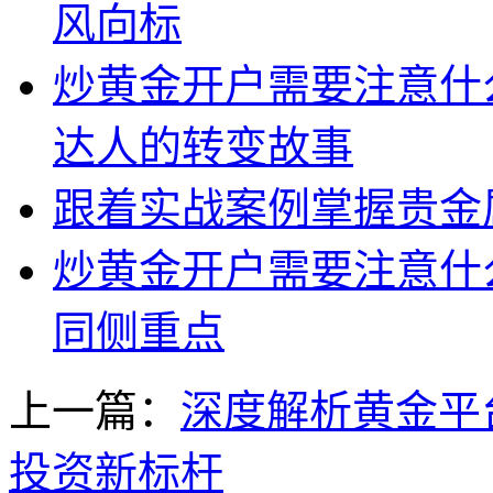
风向标
炒黄金开户需要注意什
达人的转变故事
跟着实战案例掌握贵金
炒黄金开户需要注意什
同侧重点
上一篇：
深度解析黄金平
投资新标杆