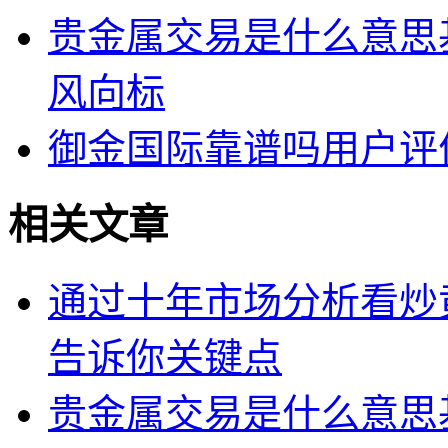
贵金属交易是什么意思
风向标
御金国际靠谱吗用户评
相关文章
通过十年市场分析看炒
告诉你关键点
贵金属交易是什么意思