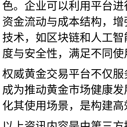
色。企业可以利用平台进
资金流动与成本结构，增
技术，如区块链和人工智
度与安全性，满足不同使
权威黄金交易平台不仅服
成为推动黄金市场健康发
化其使用场景，是构建高
以上资讯内容是由第三方