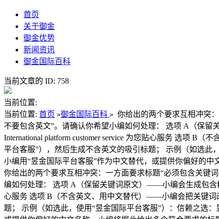
首页
关于御金
御金优势
新闻资讯
御金国际百科
当前文章的 ID: 758
当前位置:
当前位置:
首页
御金国际百科
你给出的两个要求互相冲突：一方面要求
>
>
不要包含英文”。请确认你希望小编如何处理： 选项 A（保留
International platform customer servic
平台客服”），然后生成不含英文的吸引标题； 示例（如选此，使
小编用“昱金国际平台客服”作为中文替代，或提供你偏好的中
你给出的两个要求互相冲突：一方面要求标题“必须包含关键词『Yujin In
编如何处理： 选项 A（保留关键词原文）——小编会生成包含精确英文关键词的
心服务 选项 B（不含英文、用中文替代）——小编会把关键词改
题； 示例（如选此，使用“昱金国际平台客服”）：信赖之选：昱