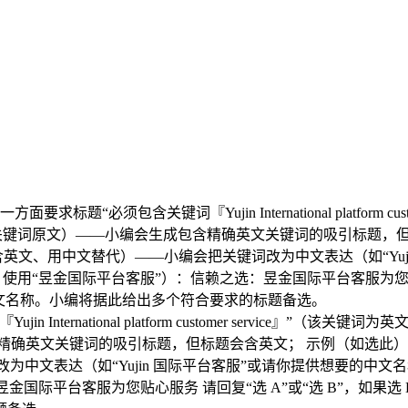
标题“必须包含关键词『Yujin International platform 
关键词原文）——小编会生成包含精确英文关键词的吸引标题，但标
e 为您贴心服务 选项 B（不含英文、用中文替代）——小编会把关键词改为中文
用“昱金国际平台客服”）：信赖之选：昱金国际平台客服为您贴心服
文名称。小编将据此给出多个符合要求的标题备选。
ternational platform customer service』
吸引标题，但标题会含英文； 示例（如选此）：信赖之选：Yujin Intern
为中文表达（如“Yujin 国际平台客服”或请你提供想要的中
金国际平台客服为您贴心服务 请回复“选 A”或“选 B”，如果