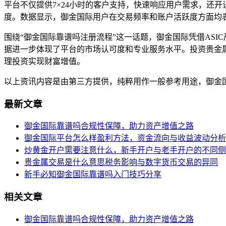
平台不仅提供7×24小时的客户支持，快速响应用户需求，还
度。数据显示，御金国际用户在交易频率和账户活跃度方面均表
围绕“御金国际靠谱吗注册流程”这一话题，御金国际凭借AS
据进一步体现了平台的市场认可度和专业服务水平。投资贵金
理投资实现财富增值。
以上资讯内容是由第三方提供，纯粹用作一般参考用途，御金
最新文章
御金国际靠谱吗合规性保障，助力资产增值之路
御金国际平台怎么样盈利方法，资金流向与收益波动分析
炒黄金开户需要注意什么，新手开户与老手开户的不同侧
贵金属交易是什么意思税务影响与数字货币交易的异同
新手必知御金国际靠谱吗入门技巧分享
相关文章
御金国际靠谱吗合规性保障，助力资产增值之路