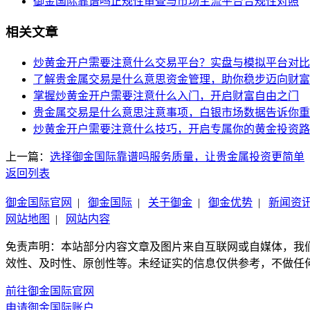
御金国际靠谱吗正规性审查与市场主流平台合规性对照
相关文章
炒黄金开户需要注意什么交易平台？实盘与模拟平台对比
了解贵金属交易是什么意思资金管理，助你稳步迈向财富
掌握炒黄金开户需要注意什么入门，开启财富自由之门
贵金属交易是什么意思注意事项，白银市场数据告诉你重
炒黄金开户需要注意什么技巧，开启专属你的黄金投资路
上一篇：
选择御金国际靠谱吗服务质量，让贵金属投资更简单
返回列表
御金国际官网
|
御金国际
|
关于御金
|
御金优势
|
新闻资
网站地图
|
网站内容
免责声明：本站部分内容文章及图片来自互联网或自媒体，我
效性、及时性、原创性等。未经证实的信息仅供参考，不做任
前往御金国际官网
申请御金国际账户